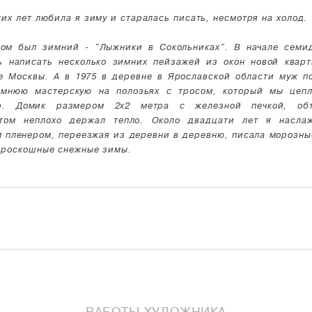
ких лет любила я зиму и старалась писать, несмотря на холод.
ом был зимний - "Лыжники в Сокольниках". В начале семи
ь написать несколько зимних пейзажей из окон новой квар
е Москвы. А в 1975 в деревне в Ярославской области муж п
мнюю мастерскую на полозьях с тросом, который мы цеп
ор. Домик размером 2х2 метра с железной печкой, обт
том неплохо держал тепло. Около двадцати лет я насла
 пленером, переезжая из деревни в деревню, писала морозны
 роскошные снежные зимы.