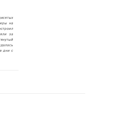
десятых
тиры на
остроил
ляли за
янутый
ждалась
е дни с