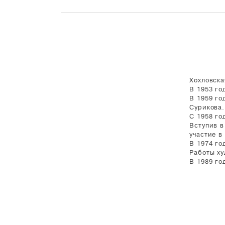
Хохловска
В 1953 го
В 1959 го
Сурикова.
С 1958 го
Вступив в
участие в
В 1974 го
Работы ху
В 1989 го