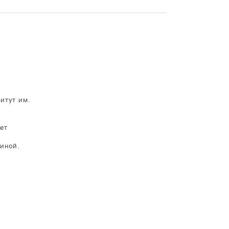
итут им.
ет
киной.