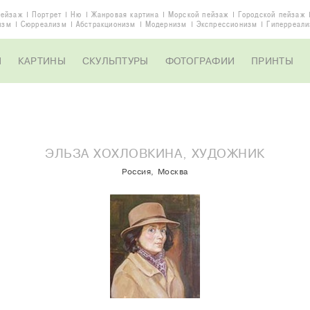
ейзаж
Портрет
Ню
Жанровая картина
Морской пейзаж
Городской пейзаж
изм
Сюрреализм
Aбстракционизм
Модернизм
Экспрессионизм
Гиперреал
И
КАРТИНЫ
СКУЛЬПТУРЫ
ФОТОГРАФИИ
ПРИНТЫ
ЭЛЬЗА ХОХЛОВКИНА, ХУДОЖНИК
Россия, Москва