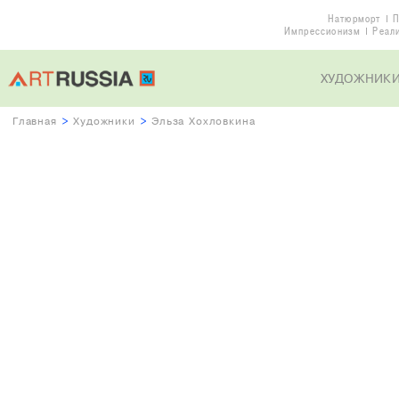
Натюрморт
П
Импрессионизм
Реал
ХУДОЖНИК
Главная
>
Художники
>
Эльза Хохловкина