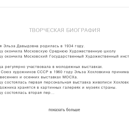
ТВОРЧЕСКАЯ БИОГРАФИЯ
я Эльза Давыдовна родилась в 1934 году.
ду окончила Московскую Среднюю Художественную школу
ду окончила Московский Государственный Художественный инст
да регулярно участвовала в молодежных выставках.
 Союз художников СССР в 1960 году Эльза Хохловкина принима
 весенних и осенних выставках МОСХа.
ду состоялась первая персональная выставка живописи Хохлов
дожника хранятся в картинных галереях и музеях страны.
ду состоялась вторая пер...
показать больше