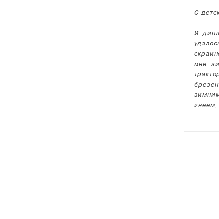
С детс
И дипл
удалос
окраин
мне зи
тракт
брезен
зимним
инеем,